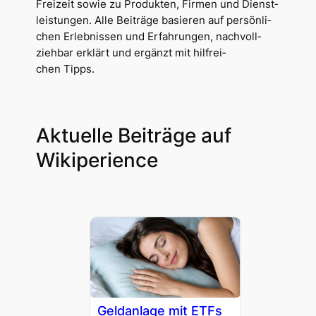
Frei­zeit sowie zu Pro­duk­ten, Fir­men und Dienst­
leis­tun­gen. Alle Bei­trä­ge basie­ren auf per­sön­li­
chen Erleb­nis­sen und Erfah­run­gen, nach­voll­
zieh­bar erklärt und ergänzt mit hilf­rei­
chen Tipps.
Aktu­el­le Bei­trä­ge auf
Wikiperience
Geld­an­la­ge mit ETFs