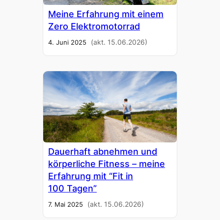
Mei­ne Erfah­rung mit einem
Zero Elek­tro­mo­tor­rad
(akt. 15.06.2026)
4. Juni 2025
Dau­er­haft abneh­men und
kör­per­li­che Fit­ness – mei­ne
Erfah­rung mit “Fit in
100 Tagen”
(akt. 15.06.2026)
7. Mai 2025