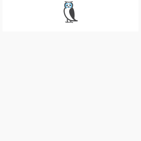
Erfahrung. Wissen. Teilen.
Folge uns
coming soon
Über wikiperience
Kon­takt
Impressum | ©
Datenschutzerklärung
Platt­for­mX e.U.
© 2026 wikiperience.com