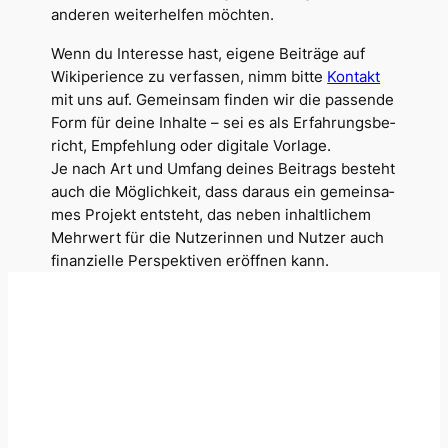
ande­ren wei­ter­hel­fen möchten.
Wenn du Inter­es­se hast, eige­ne Bei­trä­ge auf
Wiki­pe­ri­ence zu ver­fas­sen, nimm bit­te
Kon­takt
mit uns auf. Gemein­sam fin­den wir die pas­sen­de
Form für dei­ne Inhal­te – sei es als Erfah­rungs­be­
richt, Emp­feh­lung oder digi­ta­le Vorlage.
Je nach Art und Umfang dei­nes Bei­trags besteht
auch die Mög­lich­keit, dass dar­aus ein gemein­sa­
mes Pro­jekt ent­steht, das neben inhalt­li­chem
Mehr­wert für die Nut­ze­rin­nen und Nut­zer auch
finan­zi­el­le Per­spek­ti­ven eröff­nen kann.