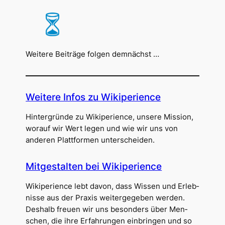
Wei­te­re Bei­trä­ge fol­gen demnächst …
Wei­te­re Infos zu Wikiperience
Hin­ter­grün­de zu Wiki­pe­ri­ence, unse­re Mis­si­on,
wor­auf wir Wert legen und wie wir uns von
ande­ren Platt­for­men unterscheiden.
Mit­ge­stal­ten bei Wikiperience
Wiki­pe­ri­ence lebt davon, dass Wis­sen und Erleb­
nis­se aus der Pra­xis wei­ter­ge­ge­ben wer­den.
Des­halb freu­en wir uns beson­ders über Men­
schen, die ihre Erfah­run­gen ein­brin­gen und so