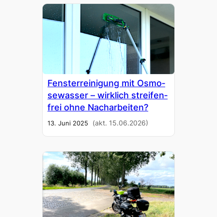
Fens­ter­rei­ni­gung mit Osmo­
se­was­ser – wirk­lich strei­fen­
frei ohne Nach­ar­bei­ten?
(akt. 15.06.2026)
13. Juni 2025