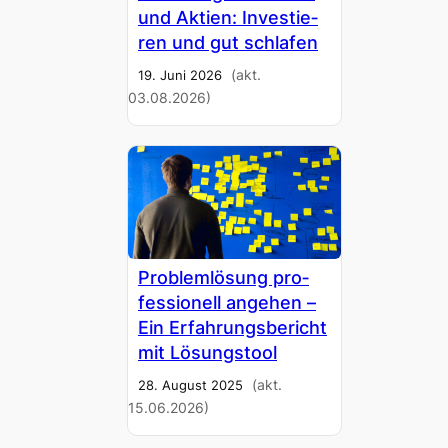
und Akti­en: Inves­tie­
ren und gut schla­fen
(akt.
19. Juni 2026
03.08.2026)
Pro­blem­lö­sung pro­
fes­sio­nell ange­hen –
Ein Erfah­rungs­be­richt
mit Lösungs­tool
(akt.
28. August 2025
15.06.2026)