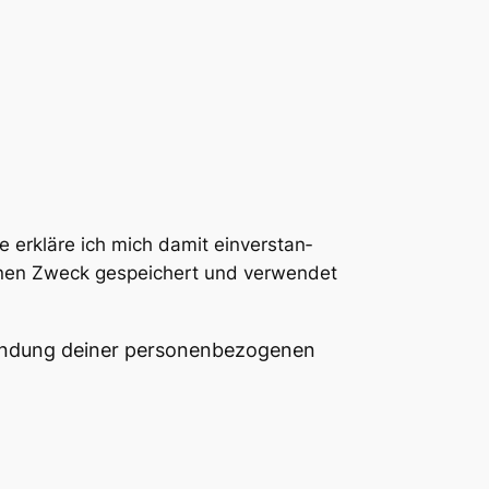
erklä­re ich mich damit ein­ver­stan­
e­nen Zweck gespei­chert und ver­wen­det
dung dei­ner per­so­nen­be­zo­ge­nen