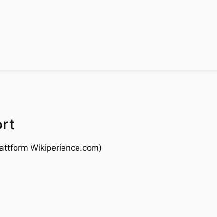
ort
Platt­form Wikiperience.com)