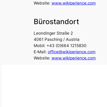
Web­site:
www.wikiperience.com
Büro­stand­ort
Leon­din­ger Stra­ße 2
4061 Pasching / Aus­tria
Mobil: +43 (0)664 1215830
E‑Mail:
office@wikiperience.com
Web­site:
www.wikiperience.com