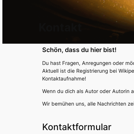
Kon­takt
Schön, dass du hier bist!
Du hast Fra­gen, Anre­gun­gen oder möch
Aktu­ell ist die Regis­trie­rung bei Wiki
Kontaktaufnahme!
Wenn du dich als Autor oder Autorin auf
Wir bemü­hen uns, alle Nach­rich­ten zei
Kon­takt­for­mu­lar