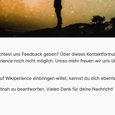
­test uns Feed­back geben? Über die­ses Kon­takt­for­mu­l
­pe­ri­ence noch nicht mög­lich. Umso mehr freu­en wir uns ü
 Wiki­pe­ri­ence ein­brin­gen willst, kannst du dich eben­f
t­nah zu beant­wor­ten. Vie­len Dank für dei­ne Nachricht!