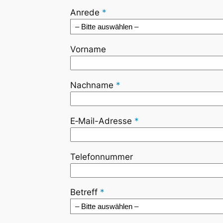
Anre­de
*
Vor­na­me
Nach­na­me
*
E‑Mail-Adres­se
*
Tele­fon­num­mer
Betreff
*