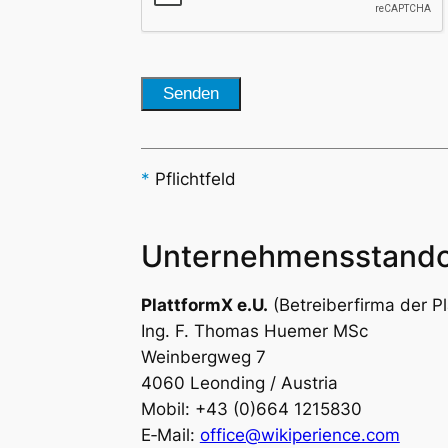
*
Pflichtfeld
Unter­neh­mens­stand­
Platt­for­mX e.U.
(Betrei­ber­fir­ma der 
Ing. F. Tho­mas Hue­mer MSc
Wein­berg­weg 7
4060 Leon­ding / Aus­tria
Mobil: +43 (0)664 1215830
E‑Mail:
office@wikiperience.com