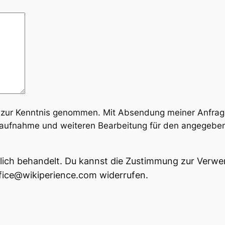
zur Kennt­nis genom­men. Mit Absen­dung mei­ner Anfra­ge 
auf­nah­me und wei­te­ren Bear­bei­tung für den ange­ge­b
­lich behan­delt. Du kannst die Zustim­mung zur Ver­wen­
 office@wikiperience.com widerrufen.