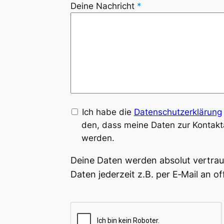
Dei­ne Nach­richt
*
Ich habe die
Daten­schutz­er­klä­rung
den, dass mei­ne Daten zur Kon­takt­
werden.
Dei­ne Daten wer­den abso­lut ver­trau
Daten jeder­zeit z.B. per E‑Mail an