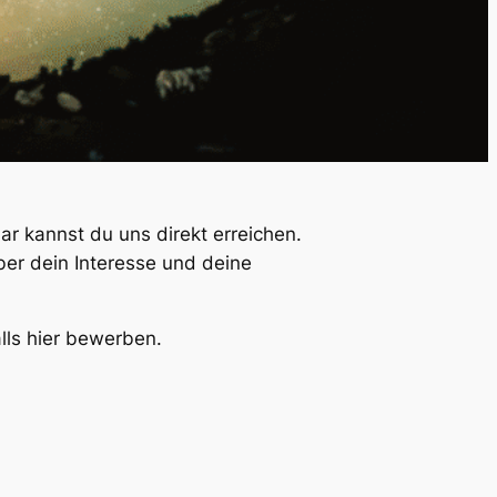
ar kannst du uns direkt errei­chen.
ber dein Inter­es­se und dei­ne
alls hier bewerben.